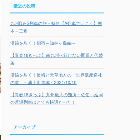
最近の投稿
九州D＆S列車の旅－特急【A列車でいこう】熊
本⇔三角
沿線を歩く！指宿～知林ヶ島編～
【青春18きっぷ】南九州へ行けない問題と代替
案
沿線を歩く！長崎と天草地方の「世界遺産巡礼
の道」～浦上街道編～2021/10/10
【青春18きっぷ】九州最大の難所：佐伯→延岡
の普通列車はとても快適だった！
アーカイブ