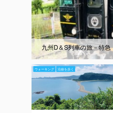
九州D＆S列車の旅－特急
ウォーキング
沿線を歩く