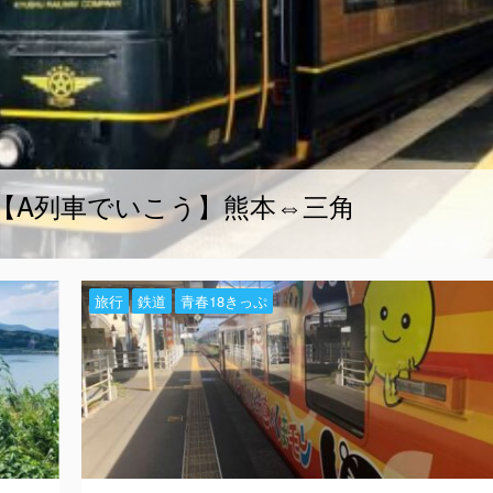
【A列車でいこう】熊本⇔三角
旅行
鉄道
青春18きっぷ