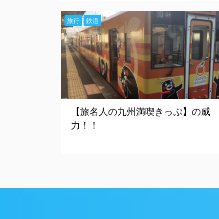
旅行
鉄道
【旅名人の九州満喫きっぷ】の威
力！！