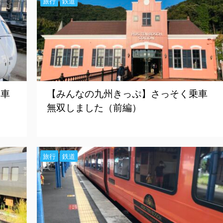
旅行
鉄道
乗車
【みんなの九州きっぷ】さっそく乗車
無双しました（前編）
旅行
鉄道