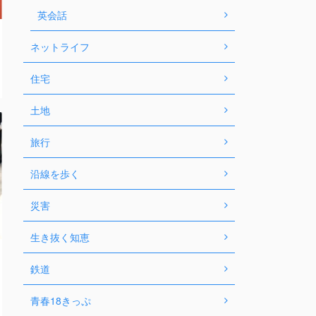
英会話
ネットライフ
住宅
土地
旅行
沿線を歩く
災害
生き抜く知恵
鉄道
青春18きっぷ