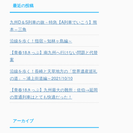
最近の投稿
九州D＆S列車の旅－特急【A列車でいこう】熊
本⇔三角
沿線を歩く！指宿～知林ヶ島編～
【青春18きっぷ】南九州へ行けない問題と代替
案
沿線を歩く！長崎と天草地方の「世界遺産巡礼
の道」～浦上街道編～2021/10/10
【青春18きっぷ】九州最大の難所：佐伯→延岡
の普通列車はとても快適だった！
アーカイブ